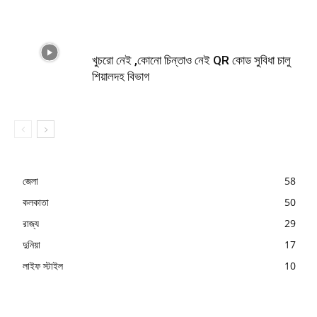
খুচরো নেই ,কোনো চিন্তাও নেই QR কোড সুবিধা চালু
শিয়ালদহ বিভাগ
জেলা
58
কলকাতা
50
রাজ্য
29
দুনিয়া
17
লাইফ স্টাইল
10