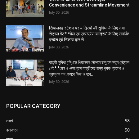
Convenience and Streamline Movement
July 30, 2026
सियालदह स्टेशन पर यात्रियों की सुविधा के लिए नया
सेंट्रल गेट* *मेल एवं एक्सप्रेस यात्रियों के लिए समर्पित
प्रवेश एवं निकास द्वार से...
July 30, 2026
যাত্রী সুবিধা বৃদ্ধিতে শিয়ালদহ স্টেশনে চালু হল নতুন সেন্ট্রাল
গেট* *মেল ও এক্সপ্রেস যাত্রীদের জন্য পৃথক প্রবেশ ও
প্রস্থান পথ, কমবে ভিড় ও হবে...
July 30, 2026
POPULAR CATEGORY
জেলা
58
কলকাতা
50