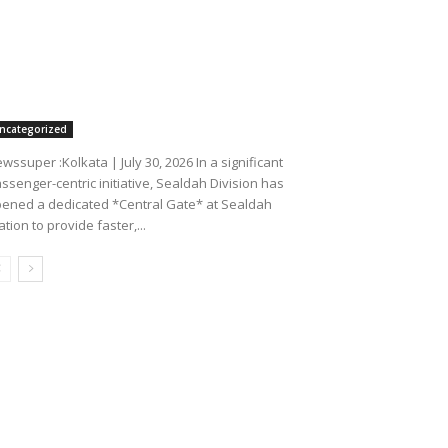
wssuper :Kolkata | July 30, 2026 In a significant
ssenger-centric initiative, Sealdah Division has
ened a dedicated *Central Gate* at Sealdah
ation to provide faster,...
सियालदह स्टेशन पर यात्रियों की सुविधा के
लिए नया सेंट्रल गेट* *मेल एवं एक्सप्रेस
यात्रियों के लिए समर्पित प्रवेश एवं निकास
द्वार से...
July 30, 2026
যাত্রী সুবিধা বৃদ্ধিতে শিয়ালদহ স্টেশনে চালু হল
নতুন সেন্ট্রাল গেট* *মেল ও এক্সপ্রেস যাত্রীদের
জন্য পৃথক প্রবেশ ও প্রস্থান পথ, কমবে ভিড় ও
হবে...
July 30, 2026