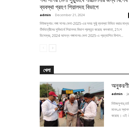
কলকাতা
কলকাতা
অনুকরণীয় পরিষেবা দিয়ে নতুন মানদণ্ড স্থাপন
শিয়ালদহ বিভাগ
admin
-
January 18, 2025
নিউজসুপার,তানিয়া কুন্ডু: গঙ্গাসাগর মেলা-2025 এ Sealdah Division
অনুকরণীয় পরিষেবা দিয়ে নতুন মানদণ্ড স্থাপন করেছে ইস্টার্ন রেলওয়ে, শিয়া
ডিভিশন, গঙ্গাসাগর মেলার কার্যক্রম সফলভাবে সম্পন্ন করেছে। এই ঐতিহ্যব
মেলায়...
কাকদ্বীপ স্টেশনে নিবিড় চেকিং ড্রাইভ
January 16, 2025