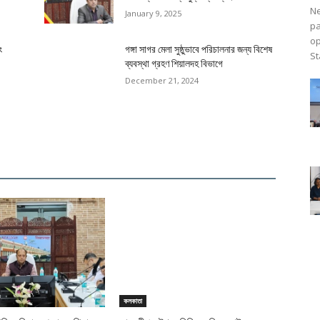
नया सेंट्रल गेट* *मेल एवं
लिए समर्पित प्रवेश एवं नि
uces New
e Passenger
UNCATEGORIZED
mline
যাত্রী সুবিধা বৃদ্ধিতে শিয়ালদহ স্টেশনে চা
নতুন সেন্ট্রাল গেট* *মেল ও এক্সপ্রেস
যাত্রীদের জন্য পৃথক প্রবেশ ও প্রস্থান 
কমবে ভিড় ও হবে...
মাল্টি ডিসিপ্লিনারি সেমিনার আয়োজন শিয়ালদহ
বিভাগ
January 16, 2025