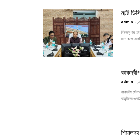
শিয়ালদহ এবং বনগাঁ বিভাগে সফল টিকিট চেকি
ড্রাইভ পরিচালনা
January 6, 2025
রাজ্য
কলকাতা
কলকাতা