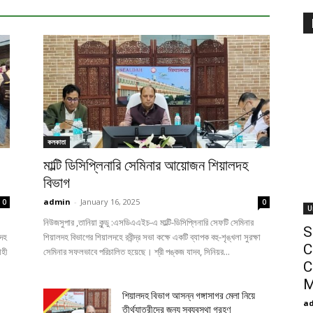
UNCATEGORIZED
सियालदह स्टेशन पर यात्र