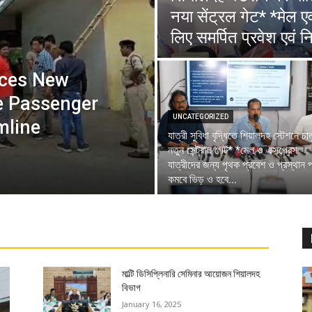
in
Kanchrapara,
Kolkata