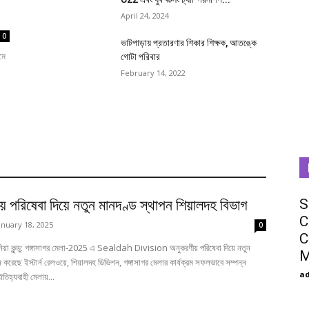
কলকাতা
মাল্টি ডিসিপ্লিনারি সেমিনার আয়োজন শিয়ালদহ
বিভাগ
admin
-
January 16, 2025
0
0
U
নিউজসুপার ,তানিয়া কুন্ডু :এসডিএএইচ-এ মাল্টি-ডিসিপ্লিনারি সেফটি সেমিনার
S
লদহ
শিয়ালদহ বিভাগের শিয়ালদহে রবীন্দ্র সভা কক্ষে একটি ব্যাপক বহু-শৃঙ্খলা সুরক্ষা
C
াহী
সেমিনার সফলভাবে পরিচালিত হয়েছে। শ্রী পঙ্কজ যাদব, সিনিয়র...
C
M
শিয়ালদহ বিভাগ আসন্ন গঙ্গাসাগর মেলা নিয়ে
a
তীর্থযাত্রীদের জন্য সুব্যবস্থা গ্রহণ