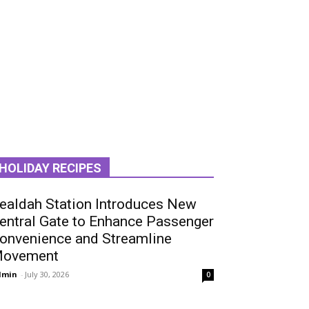
LATEST REVIEWS
ncategorized
ealdah Station Introduces New
entral Gate to Enhance Passenger
onvenience and Streamline
ovement
dmin
-
July 30, 2026
0