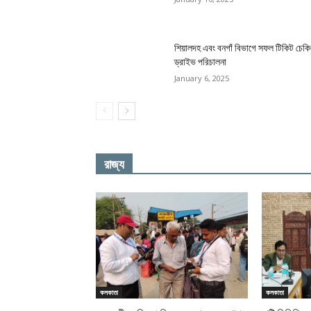
UNCATEGORIZED
Sealdah Station Introd
Central Gate to Enhanc
Convenience and Strea
Movement
admin
-
July 30, 2026
জেলা