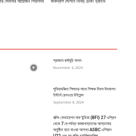
U
কাকদ্বীপ স্টেশনে নিবিড় চেকিং ড্রাইভ
Se
January 16, 2025
In
Ga
P
an
শিয়ালদহ বিভাগ আসন্ন গঙ্গাসাগর মেলা নিয়ে
M
তীর্থযাত্রীদের জন্য সুব্যবস্থা গ্রহণ
January 9, 2025
শিয়ালদহ এবং বনগাঁ বিভাগে সফল টিকিট চেকিং
0
ড্রাইভ পরিচালনা
U
January 6, 2025
যাত
লদহ
স্ট
াহী
*মে
পৃথ
ভিড