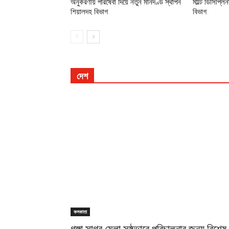
কলকাতা
অনুকরণীয় পরিষেবা দিয়ে নতুন মানদণ্ড স্থাপন
শিয়ালদহ বিভাগ
admin
-
January 18, 2025
নিউজসুপার,তানিয়া কুন্ডু: গঙ্গাসাগর মেলা-2025 এ Sealdah Division
অনুকরণীয় পরিষেবা দিয়ে নতুন মানদণ্ড স্থাপন করেছে ইস্টার্ন রেলওয়ে, শিয়া
ডিভিশন, গঙ্গাসাগর মেলার কার্যক্রম সফলভাবে সম্পন্ন করেছে। এই ঐতিহ্যব
মেলায়...