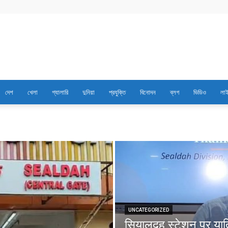
Best
দেশ
খেলা
গ্যালারি
দুনিয়া
প্রযুক্তি
বিনোদন
ব্লগ
ভিডিও
লাই
News
Portal