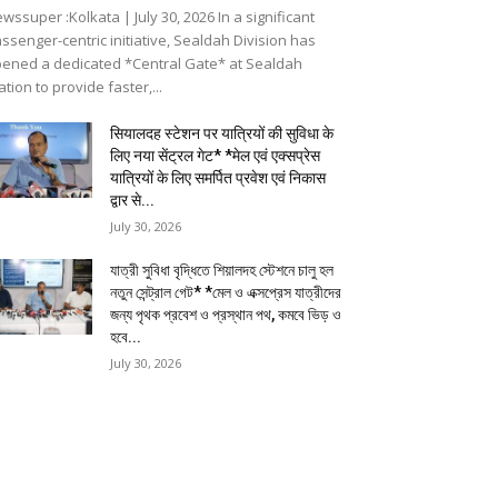
 एक्सप्रेस यात्रियों के
कास द्वार से...
লু হল
UNCATEGORIZED
পথ,
Grabe a bite before ur ride
MAKE IT MODERN