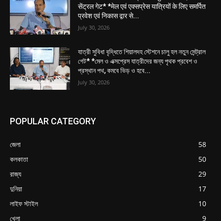
सेंट्रल गेट* *मेल एवं एक्सप्रेस यात्रियों के लिए समर्पित
प्रवेश एवं निकास द्वार से...
July 30, 2026
যাত্রী সুবিধা বৃদ্ধিতে শিয়ালদহ স্টেশনে চালু হল নতুন সেন্ট্রাল
গেট* *মেল ও এক্সপ্রেস যাত্রীদের জন্য পৃথক প্রবেশ ও
প্রস্থান পথ, কমবে ভিড় ও হবে...
July 30, 2026
POPULAR CATEGORY
জেলা
58
কলকাতা
50
রাজ্য
29
দুনিয়া
17
লাইফ স্টাইল
10
খেলা
9