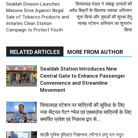
Sealdah Division Launches
सियालदह मंडल ने तंबाकू उत्पादों की
Massive Drive Against Illegal
अवैध बिक्री के खिलाफ व्यापक अभियान
Sale of Tobacco Products and
शुरू किया और युवाओं की सुरक्षा हेतु
Initiates Clean Station
स्वच्छ स्टेशन अभियान का शुभारंभ
Campaign to Protect Youth
किया
RELATED ARTICLES
MORE FROM AUTHOR
Sealdah Station Introduces New
Central Gate to Enhance Passenger
Convenience and Streamline
Movement
सियालदह स्टेशन पर यात्रियों की सुविधा के लिए
नया सेंट्रल गेट* *मेल एवं एक्सप्रेस यात्रियों के लिए
समर्पित प्रवेश एवं निकास द्वार से...
যাত্রী সুবিধা বৃদ্ধিতে শিয়ালদহ স্টেশনে চালু হল নতুন