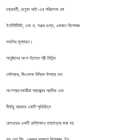
চক্রবর্তী, রেণুকা আই-এর পরিচালক মো
ইনস্টিটিউট, এবং ড. সঞ্জয় গুপ্ত, একজন বিশেষজ্ঞ
শুনানির মূল্যায়ন।
অনুষ্ঠানের অংশ হিসেবে শ্রী মিলিন্দ
দেউস্কর, জিএমকে উদ্ভিদ উপহার দেন
অংশগ্রহণকারীরা স্বাস্থ্যের প্রতীক এবং
দীর্ঘায়ু আকারে একটি স্মৃতিচিহ্ন
রেলওয়ের একটি রেপ্লিকাও হস্তান্তর করা হয়
ডাঃ চেতু সিং, একজন সুস্থতা বিশেষজ্ঞ, ইন