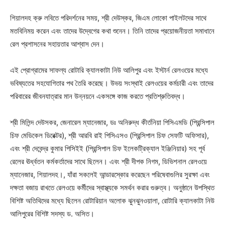
শিয়ালদহ ক্রু লবিতে পরিদর্শনের সময়, শ্রী দেউস্কর, জিএম লোকো পাইলটদের সাথে
মতবিনিময় করেন এবং তাদের উদ্বেগের কথা শুনেন। তিনি তাদের প্রয়োজনীয়তা সমাধানে
রেল প্রশাসনের সহায়তার আশ্বাস দেন।
এই প্রোগ্রামের সাফল্য রোটারি ক্যালকাটা নিউ আলিপুর এবং ইস্টার্ন রেলওয়ের মধ্যে
ভবিষ্যতের সহযোগিতার পথ তৈরি করেছে। উভয় সংস্থাই রেলওয়ের কর্মচারী এবং তাদের
পরিবারের জীবনযাত্রার মান উন্নয়নে একসঙ্গে কাজ করতে প্রতিশ্রুতিবদ্ধ।
শ্রী মিলিন্দ দেউসকর, জেনারেল ম্যানেজার, ডঃ অনিরুদ্ধ কীর্তনিয়া পিসিএমডি (প্রিন্সিপাল
চিফ মেডিকেল ডিরেক্টর), শ্রী আরবি রাই পিসিএসও (প্রিন্সিপাল চিফ সেফটি অফিসার),
এবং শ্রী দেবেন্দ্র কুমার পিসিইই (প্রিন্সিপাল চিফ ইলেকট্রিক্যাল ইঞ্জিনিয়ার) সহ পূর্ব
রেলের ঊর্ধ্বতন কর্মকর্তাদের সাথে ছিলেন। এবং শ্রী দীপক নিগম, ডিভিশনাল রেলওয়ে
ম্যানেজার, শিয়ালদহ।, যাঁরা সকলেই আন্ডারস্কোর করেছেন পরিষেবাগুলির সুরক্ষা এবং
দক্ষতা বজায় রাখতে রেলওয়ে কর্মীদের স্বাস্থ্যকে সমর্থন করার গুরুত্ব। অনুষ্ঠানে উপস্থিত
বিশিষ্ট অতিথিদের মধ্যে ছিলেন রোটারিয়ান অলোক ঝুনঝুনওয়ালা, রোটারি ক্যালকাটা নিউ
আলিপুরের বিশিষ্ট সদস্য ড. অসিত।