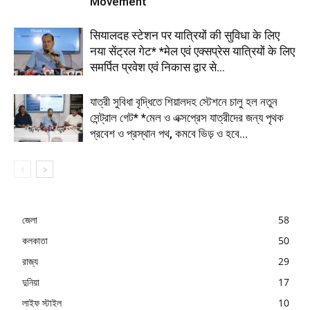
Movement
सियालदह स्टेशन पर यात्रियों की सुविधा के लिए
नया सेंट्रल गेट* *मेल एवं एक्सप्रेस यात्रियों के लिए
समर्पित प्रवेश एवं निकास द्वार से...
যাত্রী সুবিধা বৃদ্ধিতে শিয়ালদহ স্টেশনে চালু হল নতুন
সেন্ট্রাল গেট* *মেল ও এক্সপ্রেস যাত্রীদের জন্য পৃথক
প্রবেশ ও প্রস্থান পথ, কমবে ভিড় ও হবে...
জেলা
58
কলকাতা
50
রাজ্য
29
দুনিয়া
17
লাইফ স্টাইল
10