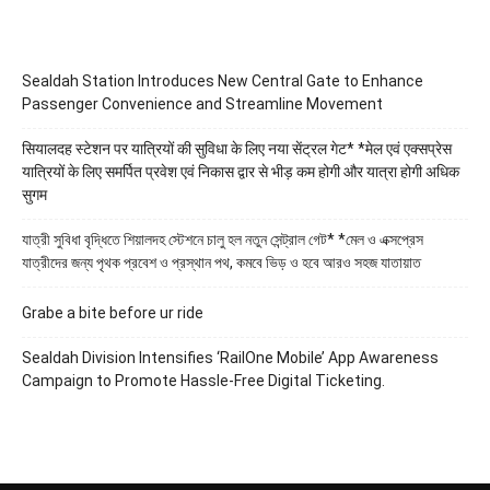
Sealdah Station Introduces New Central Gate to Enhance
Passenger Convenience and Streamline Movement
सियालदह स्टेशन पर यात्रियों की सुविधा के लिए नया सेंट्रल गेट* *मेल एवं एक्सप्रेस
यात्रियों के लिए समर्पित प्रवेश एवं निकास द्वार से भीड़ कम होगी और यात्रा होगी अधिक
सुगम
যাত্রী সুবিধা বৃদ্ধিতে শিয়ালদহ স্টেশনে চালু হল নতুন সেন্ট্রাল গেট* *মেল ও এক্সপ্রেস
যাত্রীদের জন্য পৃথক প্রবেশ ও প্রস্থান পথ, কমবে ভিড় ও হবে আরও সহজ যাতায়াত
Grabe a bite before ur ride
Sealdah Division Intensifies ‘RailOne Mobile’ App Awareness
Campaign to Promote Hassle-Free Digital Ticketing.