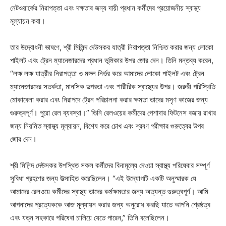
নেটওয়ার্কের নিরাপত্তা এবং দক্ষতার জন্য দায়ী প্রধান কর্মীদের প্রয়োজনীয় স্বাস্থ্য
মূল্যায়ন করা।
তার উদ্বোধনী ভাষণে, শ্রী মিলিন্দ দেউসকর যাত্রী নিরাপত্তা নিশ্চিত করার জন্য লোকো
পাইলট এবং ট্রেন ম্যানেজারদের প্রধান ভূমিকার উপর জোর দেন। তিনি মন্তব্য করেন,
“লক্ষ লক্ষ যাত্রীর নিরাপত্তা ও মঙ্গল নির্ভর করে আমাদের লোকো পাইলট এবং ট্রেন
ম্যানেজারদের সতর্কতা, মানসিক তত্পরতা এবং শারীরিক স্বাস্থ্যের উপর। জরুরী পরিস্থিতি
মোকাবেলা করার এবং নিরাপদে ট্রেন পরিচালনা করার ক্ষমতা তাদের মসৃণ কাজের জন্য
গুরুত্বপূর্ণ। পুরো রেল ব্যবস্থা।” তিনি রেলওয়ের কর্মীদের পেশাদার ফিটনেস বজায় রাখার
জন্য নিয়মিত স্বাস্থ্য মূল্যায়ন, বিশেষ করে চোখ এবং শ্রবণ পরীক্ষার গুরুত্বের উপর
জোর দেন।
শ্রী মিলিন্দ দেউসকর উপস্থিত সকল কর্মীদের বিনামূল্যে দেওয়া স্বাস্থ্য পরিষেবার সম্পূর্ণ
সুবিধা গ্রহণের জন্য উত্সাহিত করেছিলেন। “এই উদ্যোগটি একটি অনুস্মারক যে
আমাদের রেলওয়ে কর্মীদের স্বাস্থ্য তাদের কর্মক্ষমতার জন্য অত্যন্ত গুরুত্বপূর্ণ। আমি
আপনাদের প্রত্যেককে আজ মূল্যায়ন করার জন্য অনুরোধ করছি যাতে আপনি শ্রেষ্ঠত্ব
এবং যত্ন সহকারে পরিষেবা চালিয়ে যেতে পারেন,” তিনি বলেছিলেন।