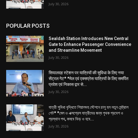
July 30, 2026
POPULAR POSTS
Sealdah Station Introduces New Central
Gate to Enhance Passenger Convenience
and Streamline Movement
July 30, 2026
सियालदह स्टेशन पर यात्रियों की सुविधा के लिए नया
सेंट्रल गेट* *मेल एवं एक्सप्रेस यात्रियों के लिए समर्पित
प्रवेश एवं निकास द्वार से...
July 30, 2026
যাত্রী সুবিধা বৃদ্ধিতে শিয়ালদহ স্টেশনে চালু হল নতুন সেন্ট্রাল
গেট* *মেল ও এক্সপ্রেস যাত্রীদের জন্য পৃথক প্রবেশ ও
প্রস্থান পথ, কমবে ভিড় ও হবে...
July 30, 2026