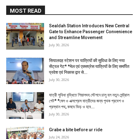
MOST READ
Sealdah Station Introduces New Central
Gate to Enhance Passenger Convenience
and Streamline Movement
July 30, 2026
सियालदह स्टेशन पर यात्रियों की सुविधा के लिए नया
सेंट्रल गेट* *मेल एवं एक्सप्रेस यात्रियों के लिए समर्पित
प्रवेश एवं निकास द्वार से...
July 30, 2026
যাত্রী সুবিধা বৃদ্ধিতে শিয়ালদহ স্টেশনে চালু হল নতুন সেন্ট্রাল
গেট* *মেল ও এক্সপ্রেস যাত্রীদের জন্য পৃথক প্রবেশ ও
প্রস্থান পথ, কমবে ভিড় ও হবে...
July 30, 2026
Grabe a bite before ur ride
July 24, 2026