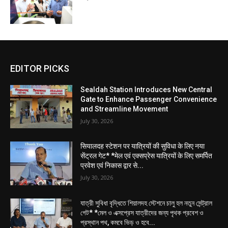
EDITOR PICKS
Sealdah Station Introduces New Central
Gate to Enhance Passenger Convenience
and Streamline Movement
July 30, 2026
सियालदह स्टेशन पर यात्रियों की सुविधा के लिए नया
सेंट्रल गेट* *मेल एवं एक्सप्रेस यात्रियों के लिए समर्पित
प्रवेश एवं निकास द्वार से...
July 30, 2026
যাত্রী সুবিধা বৃদ্ধিতে শিয়ালদহ স্টেশনে চালু হল নতুন সেন্ট্রাল
গেট* *মেল ও এক্সপ্রেস যাত্রীদের জন্য পৃথক প্রবেশ ও
প্রস্থান পথ, কমবে ভিড় ও হবে...