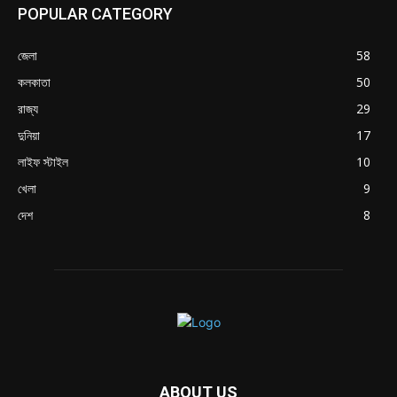
POPULAR CATEGORY
জেলা
58
কলকাতা
50
রাজ্য
29
দুনিয়া
17
লাইফ স্টাইল
10
খেলা
9
দেশ
8
ABOUT US