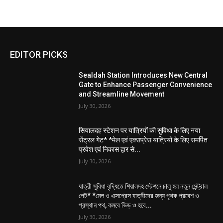
EDITOR PICKS
Sealdah Station Introduces New Central
Gate to Enhance Passenger Convenience
and Streamline Movement
July 30, 2026
सियालदह स्टेशन पर यात्रियों की सुविधा के लिए नया
सेंट्रल गेट* *मेल एवं एक्सप्रेस यात्रियों के लिए समर्पित
प्रवेश एवं निकास द्वार से...
July 30, 2026
যাত্রী সুবিধা বৃদ্ধিতে শিয়ালদহ স্টেশনে চালু হল নতুন সেন্ট্রাল
গেট* *মেল ও এক্সপ্রেস যাত্রীদের জন্য পৃথক প্রবেশ ও
প্রস্থান পথ, কমবে ভিড় ও হবে...
July 30, 2026